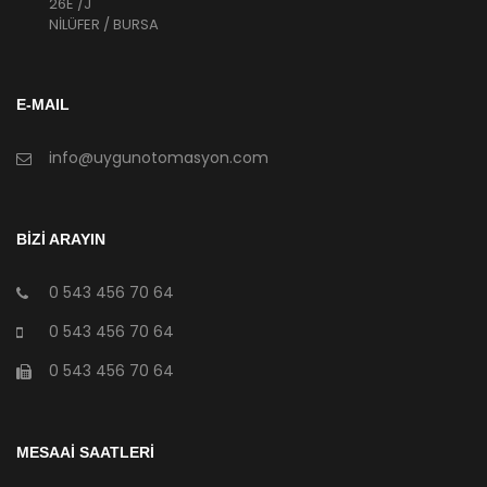
26E /J
NİLÜFER / BURSA
E-MAIL
info@uygunotomasyon.com
BİZİ ARAYIN
0 543 456 70 64
0 543 456 70 64
0 543 456 70 64
MESAAİ SAATLERİ